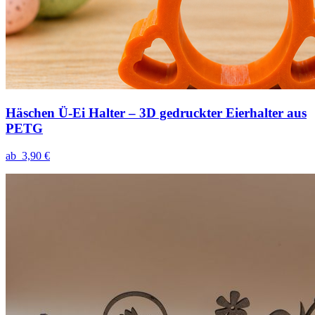
Häschen Ü-Ei Halter – 3D gedruckter Eierhalter aus
PETG
ab
3,90 €