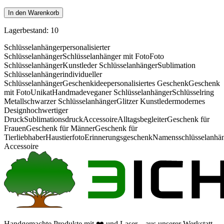
In den Warenkorb
Lagerbestand: 10
Schlüsselanhänger
personalisierter
Schlüsselanhänger
Schlüsselanhänger mit Foto
Foto
Schlüsselanhänger
Kunstleder Schlüsselanhänger
Sublimation
Schlüsselanhänger
individueller
Schlüsselanhänger
Geschenkidee
personalisiertes Geschenk
Geschenk
mit Foto
Unikat
Handmade
veganer Schlüsselanhänger
Schlüsselring
Metall
schwarzer Schlüsselanhänger
Glitzer Kunstleder
modernes
Design
hochwertiger
Druck
Sublimationsdruck
Accessoire
Alltagsbegleiter
Geschenk für
Frauen
Geschenk für Männer
Geschenk für
Tierliebhaber
Haustierfoto
Erinnerungsgeschenk
Namensschlüsselanhä
Accessoire
Handgemachte Produkte mit ❤️ und Laser – aus unserer Werkstatt