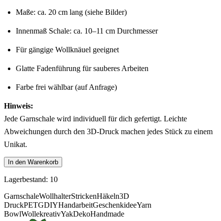
Maße: ca. 20 cm lang (siehe Bilder)
Innenmaß Schale: ca. 10–11 cm Durchmesser
Für gängige Wollknäuel geeignet
Glatte Fadenführung für sauberes Arbeiten
Farbe frei wählbar (auf Anfrage)
Hinweis:
Jede Garnschale wird individuell für dich gefertigt. Leichte
Abweichungen durch den 3D-Druck machen jedes Stück zu einem
Unikat.
In den Warenkorb
Lagerbestand: 10
Garnschale
Wollhalter
Stricken
Häkeln
3D
Druck
PETG
DIY
Handarbeit
Geschenkidee
Yarn
Bowl
Wolle
kreativ
Yak
Deko
Handmade